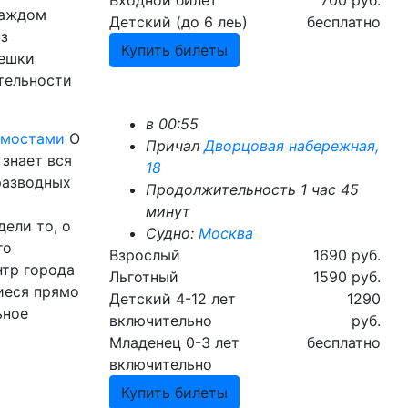
Входной билет
700 руб.
каждом
Детский (до 6 леь)
бесплатно
из
Купить билеты
пешки
тельности
в 00:55
 мостами
О
Причал
Дворцовая набережная,
знает вся
18
разводных
Продолжительность 1 час 45
минут
ели то, о
Судно:
Москва
го
Взрослый
1690 руб.
нтр города
Льготный
1590 руб.
иеся прямо
Детский 4-12 лет
1290
ьное
включительно
руб.
Младенец 0-3 лет
бесплатно
включительно
Купить билеты