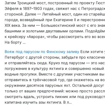
Затем Троицкий мост, построенный по проекту Гюс
Эйфеля в 1897–1903 годах, свяжет нас с Петроградс
стороной. Далее — Литейный мост, один из старейш
городе, возведённый при Екатерине II и перестроен
XIX века. За ним — Большеохтинский мост с его зн
башнями и золотыми двуглавыми орлами. Подойдём
к крейсеру «Аврора», чтобы рассмотреть его во всех
На борту ...
Вояж под парусом по Финскому заливу
Если хотите
Петербург с другой стороны, забудьте про классиче
и отправляйтесь сюда. Круиз под парусом — это на
погружение в культуру яхтинга и совершенно новый 
водные прогулки. Вместе с другими участниками вы
отправитесь в трёхчасовой тур, где окажетесь на во
окружении десятков парусных яхт. Остальной досуг
только от ваших предпочтений: можно просто рассл
смотреть вдаль, устроить пикник или под руководс
капитана изучить азы яхтинга. В л...