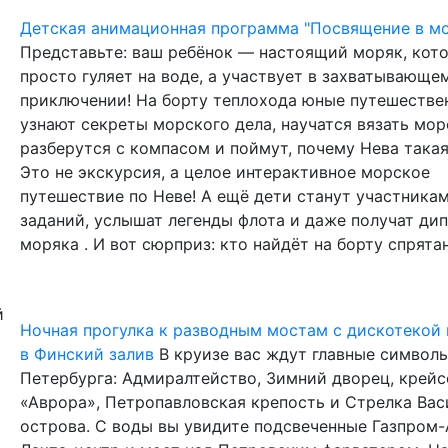
Детская анимационная программа "Посвящение в м
Представьте: ваш ребёнок — настоящий моряк, кот
просто гуляет на воде, а участвует в захватывающе
приключении! На борту теплохода юные путешестве
узнают секреты морского дела, научатся вязать мор
разберутся с компасом и поймут, почему Нева такая
Это не экскурсия, а целое интерактивное морское
путешествие по Неве! А ещё дети станут участника
заданий, услышат легенды флота и даже получат ди
моряка . И вот сюрприз: кто найдёт на борту спрятанн
Ночная прогулка к разводным мостам с дискотекой
в Финский залив
В круизе вас ждут главные символ
Петербурга: Адмиралтейство, Зимний дворец, крейс
«Аврора», Петропавловская крепость и Стрелка Вас
острова. С воды вы увидите подсвеченные Газпром-