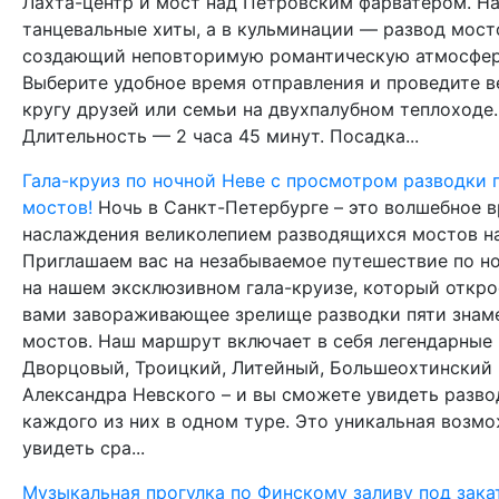
Лахта-центр и мост над Петровским фарватером. Н
танцевальные хиты, а в кульминации — развод мост
создающий неповторимую романтическую атмосфер
Выберите удобное время отправления и проведите в
кругу друзей или семьи на двухпалубном теплоходе.
Длительность — 2 часа 45 минут. Посадка...
Гала-круиз по ночной Неве с просмотром разводки 
мостов!
Ночь в Санкт-Петербурге – это волшебное 
наслаждения великолепием разводящихся мостов на
Приглашаем вас на незабываемое путешествие по н
на нашем эксклюзивном гала-круизе, который откро
вами завораживающее зрелище разводки пяти знам
мостов. Наш маршрут включает в себя легендарные
Дворцовый, Троицкий, Литейный, Большеохтинский 
Александра Невского – и вы сможете увидеть разво
каждого из них в одном туре. Это уникальная возм
увидеть сра...
Музыкальная прогулка по Финскому заливу под зака