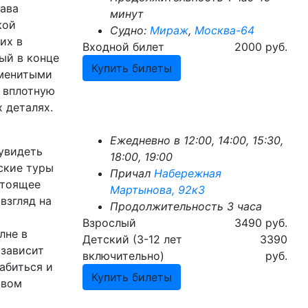
тава
минут
кой
Судно:
Мираж
,
Москва-64
их в
Входной билет
2000 руб.
ный в конце
Купить билеты
аменитыми
 вплотную
 деталях.
Ежедневно в 12:00, 14:00, 15:30,
 увидеть
18:00, 19:00
ские туры
Причал
Набережная
стоящее
Мартынова, 92к3
взгляд на
Продолжительность 3 часа
Взрослый
3490 руб.
лне в
Детский (3-12 лет
3390
 зависит
включительно)
руб.
абиться и
Купить билеты
твом