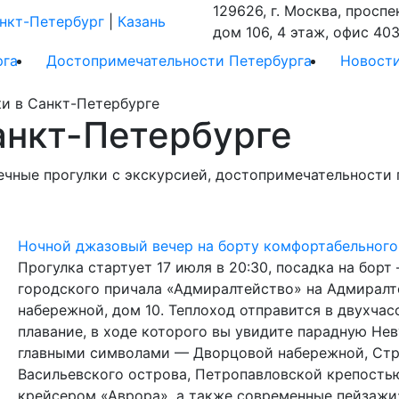
129626, г. Москва, проспе
нкт-Петербург
|
Казань
дом 106, 4 этаж, офис 403
рга
Достопримечательности Петербурга
Новост
в Санкт-Петербурге
анкт-Петербурге
ечные прогулки с экскурсией, достопримечательности 
Ночной джазовый вечер на борту комфортабельного
Прогулка стартует 17 июля в 20:30, посадка на борт 
городского причала «Адмиралтейство» на Адмирал
набережной, дом 10. Теплоход отправится в двухчас
плавание, в ходе которого вы увидите парадную Нев
главными символами — Дворцовой набережной, Ст
Васильевского острова, Петропавловской крепость
крейсером «Аврора», а также современные пейзажи: