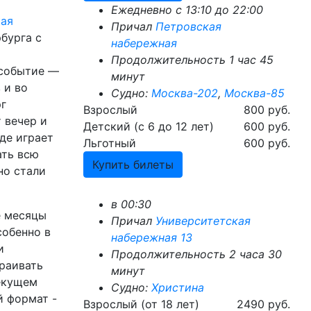
Ежедневно с 13:10 до 22:00
кая
Причал
Петровская
бурга с
набережная
Продолжительность 1 час 45
 событие —
минут
 и во
Судно:
Москва-202
,
Москва-85
рг
Взрослый
800 руб.
 вечер и
Детский (с 6 до 12 лет)
600 руб.
где играет
Льготный
600 руб.
ать всю
Купить билеты
но стали
в 00:30
е месяцы
Причал
Университетская
собенно в
набережная 13
и
Продолжительность 2 часа 30
раивать
минут
текущем
Судно:
Христина
й формат -
Взрослый (от 18 лет)
2490 руб.