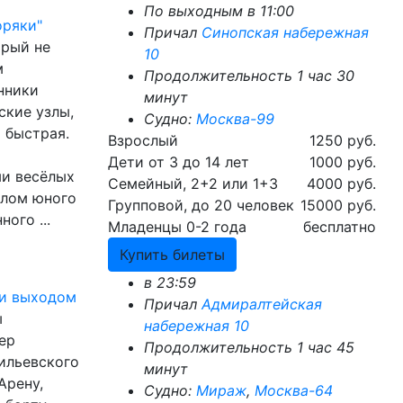
По выходным в 11:00
оряки"
Причал
Синопская набережная
орый не
10
м
Продолжительность 1 час 30
нники
минут
ские узлы,
Судно:
Москва-99
 быстрая.
Взрослый
1250 руб.
Дети от 3 до 14 лет
1000 руб.
ми весёлых
Семейный, 2+2 или 1+3
4000 руб.
плом юного
Групповой, до 20 человек
15000 руб.
ого ...
Младенцы 0-2 года
бесплатно
Купить билеты
в 23:59
 и выходом
Причал
Адмиралтейская
ы
набережная 10
ер
Продолжительность 1 час 45
ильевского
минут
Арену,
Судно:
Мираж
,
Москва-64