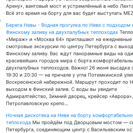
Арену», вантовый мост и устремлённый в небо Лахта
Всё это время на борту для вас будет выступать MEZ
Берега Невы - Водная прогулка по Неве с подходом 
Финскому заливу на двухпалубных теплоходах
Тепл
«Мираж» и «Москва 64» приглашают на ежедневные
смотровые экскурсии по центру Петербурга с выхо
Финскому заливу. Вас ждут панорамные виды на оди
красивейших городов мира с борта комфортабельн
двухпалубных теплоходов. Важно! 26 июня высадка 
19:30 и 20:30 — на причале у угла Потемкинской ули
Воскресенской набережной. Маршрут проходит по Н
выходом в Финский залив. С воды вы увидите
Адмиралтейство, Зимний дворец, крейсер «Аврора»,
Петропавловскую крепо...
Ночная дискотека на Неве на борту комфортабельно
теплохода
Мы пройдём под Дворцовым мостом — 
Петербурга, соединяющим центр с Васильевским ос