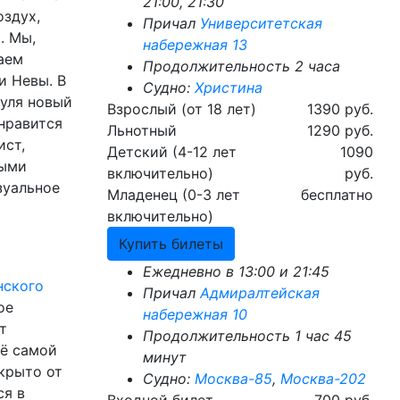
21:00, 21:30
оздух,
Причал
Университетская
. Мы,
набережная 13
аем
Продолжительность 2 часа
и Невы. В
Судно:
Христина
нуля новый
Взрослый (от 18 лет)
1390 руб.
нравится
Льнотный
1290 руб.
ист,
Детский (4-12 лет
1090
ными
включительно)
руб.
зуальное
Младенец (0-3 лет
бесплатно
включительно)
Купить билеты
Ежедневно в 13:00 и 21:45
нского
Причал
Адмиралтейская
ое
набережная 10
т
Продолжительность 1 час 45
её самой
минут
крыто от
Судно:
Москва-85
,
Москва-202
ся в