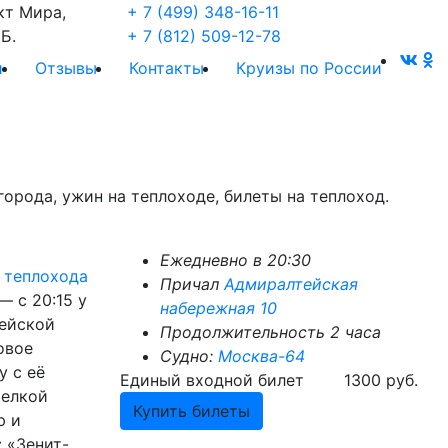
кт Мира,
+ 7 (499) 348-16-11
Б.
+ 7 (812) 509-12-78
и
Отзывы
Контакты
Круизы по России
города, ужин на теплоходе, билеты на теплоход.
Ежедневно в 20:30
 теплохода
Причал
Адмиралтейская
— с 20:15 у
набережная 10
тейской
Продолжительность 2 часа
овое
Судно:
Москва-64
у с её
Единый входной билет
1300 руб.
релкой
Купить билеты
ю и
 «Зенит-