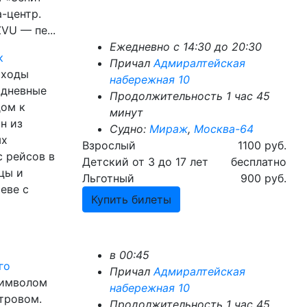
-центр.
VU — пе...
Ежедневно с 14:30 до 20:30
к
Причал
Адмиралтейская
оходы
набережная 10
 дневные
Продолжительность 1 час 45
дом к
минут
н из
Судно:
Мираж
,
Москва-64
ых
Взрослый
1100 руб.
с рейсов в
Детский от 3 до 17 лет
бесплатно
цы и
Льготный
900 руб.
еве с
Купить билеты
в 00:45
го
Причал
Адмиралтейская
символом
набережная 10
тровом.
Продолжительность 1 час 45