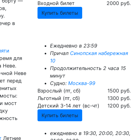
а борту —
Входной билет
2000 руб.
ов,
Купить билеты
у.
ечер в
Ежедневно в 23:59
пяти
Причал
Синопская набережная
время для
10
 Неве.
Продолжительность 2 часа 15
очной Неве
минут
ет перед
Судно:
Москва-99
енитых
Взрослый (пт, сб)
1500 руб.
 мосты:
Льготный (пт, сб)
1300 руб.
и мост
Детский 3-14 лет (вс-чт)
1200 руб.
дку
Купить билеты
ожность
ежедневно в 19:30, 20:00, 20:30,
т
Летние