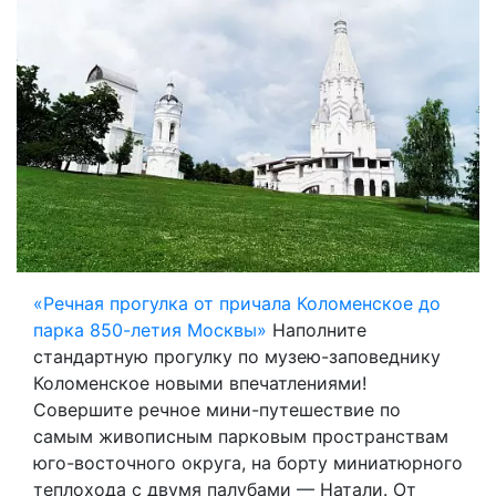
«Речная прогулка от причала Коломенское до
парка 850-летия Москвы»
Наполните
стандартную прогулку по музею-заповеднику
Коломенское новыми впечатлениями!
Совершите речное мини-путешествие по
самым живописным парковым пространствам
юго-восточного округа, на борту миниатюрного
теплохода с двумя палубами — Натали. От