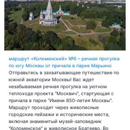
маршрут «Коломенский» №6 – речная прогулка
по югу Москвы от причала в парке Марьино
Отправьтесь в захватывающее путешествие по
южной акватории Москвы! Вас ждет
незабываемая речная прогулка на уютном
теплоходе проекта "Москвич", стартующая с
причала в парке "Имени 850-летия Москвы".
Маршрут проходит через живописные
городские пейзажи и исторические места,
включая знаменитый музей-заповедник
"Коломенское" и живописное Братеево. Во