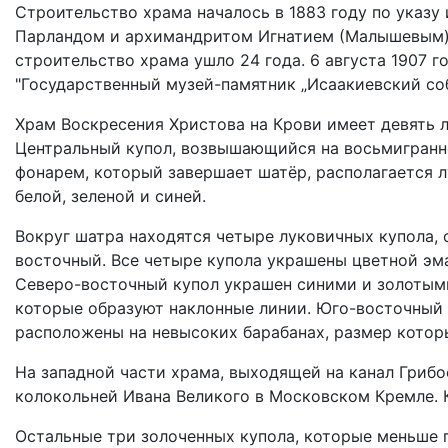
Строительство храма началось в 1883 году по указу
Парландом и архимандритом Игнатием (Малышевым). 
строительство храма ушло 24 года. 6 августа 1907 
"Государственный музей-памятник „Исаакиевский соб
Храм Воскресения Христова на Крови имеет девять л
Центральный купол, возвышающийся на восьмигранно
фонарем, который завершает шатёр, располагается 
белой, зеленой и синей.
Вокруг шатра находятся четыре луковичных купола,
восточный. Все четыре купола украшены цветной э
Северо-восточный купол украшен синими и золотыми 
которые образуют наклонные линии. Юго-восточный 
расположены на невысоких барабанах, размер которы
На западной части храма, выходящей на канал Гриб
колокольней Ивана Великого в Московском Кремле. 
Остальные три золоченных купола, которые меньше 