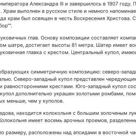
 императора Александра III и завершилось в 1907 году
Храм выполнен в русском стиле и немного напоминает
года храм был освящен в честь Воскресения Христова. 
ор“".
уковичных глав. Основу композиции составляет компа
м шатре, достигает высоты 81 метра. Шатер имеет во
луковичная главка с крестом. Центральный купол, име
 образующих симметричную композицию: северо-западн
малью. Северо-западный купол представлен чередующи
равносторонними крестами. Юго-западный купол состо
купол дополнительно украшен золотыми ромбами, поми
х меньше, чем у куполов.
оедова, находится колокольня с большим золоченым л
Колокольня имеет восемь арочных проемов, разделенн
по размеру, расположены над апсидами в восточной ча