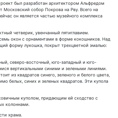
. Проект был разработан архитектором Альфредом
 Московский собор Покрова на Рву. Всего на
Сейчас он является частью музейного комплекса
ктный четверик, увенчанный пятиглавием.
семь окон с орнаментами в форме кокошников. Над
ющий форму лукошка, покрыт трехцветной эмалью:
ый, северо-восточный, юго-западный и юго-
мися вертикальными синими и зелеными линиями.
ит из квадратов синего, зеленого и белого цвета,
мо белых, синих и зеленых квадратов. Эти купола
уковичным куполом, придающим ей сходство с
ых колоннами.
сти храма.