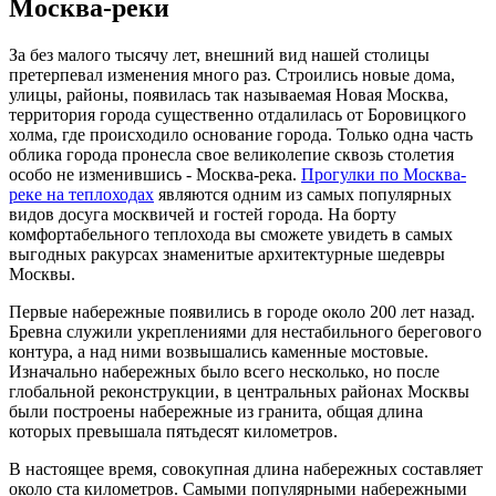
Москва-реки
За без малого тысячу лет, внешний вид нашей столицы
претерпевал изменения много раз. Строились новые дома,
улицы, районы, появилась так называемая Новая Москва,
территория города существенно отдалилась от Боровицкого
холма, где происходило основание города. Только одна часть
облика города пронесла свое великолепие сквозь столетия
особо не изменившись - Москва-река.
Прогулки по Москва-
реке на теплоходах
являются одним из самых популярных
видов досуга москвичей и гостей города. На борту
комфортабельного теплохода вы сможете увидеть в самых
выгодных ракурсах знаменитые архитектурные шедевры
Москвы.
Первые набережные появились в городе около 200 лет назад.
Бревна служили укреплениями для нестабильного берегового
контура, а над ними возвышались каменные мостовые.
Изначально набережных было всего несколько, но после
глобальной реконструкции, в центральных районах Москвы
были построены набережные из гранита, общая длина
которых превышала пятьдесят километров.
В настоящее время, совокупная длина набережных составляет
около ста километров. Самыми популярными набережными