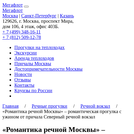
Мегафлот
Мегафлот
Москва
|
Санкт-Петербург
|
Казань
129626, г. Москва, проспект Мира,
дом 106, 4 этаж, офис 403Б.
+ 7 (499) 348-16-11
+ 7 (812) 509-12-78
Прогулки на теплоходах
Экскурсии
Аренда теплоходов
Причалы Москвы
Достопримечательности Москвы
Новости
Отзывы
Контакты
Круизы по России
Главная
/
Речные прогулки
/
Речной вокзал
/
«Романтика речной Москвы» – романтическая прогулка с
ужином от причала Северный речной вокзал
«Романтика речной Москвы» –