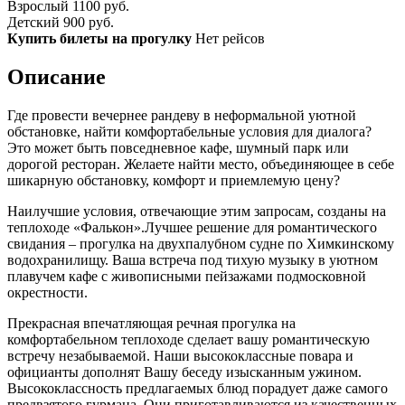
Взрослый
1100 руб.
Детский
900 руб.
Купить билеты на прогулку
Нет рейсов
Описание
Где провести вечернее рандеву в неформальной уютной
обстановке, найти комфортабельные условия для диалога?
Это может быть повседневное кафе, шумный парк или
дорогой ресторан. Желаете найти место, объединяющее в себе
шикарную обстановку, комфорт и приемлемую цену?
Наилучшие условия, отвечающие этим запросам, созданы на
теплоходе «Фалькон».Лучшее решение для романтического
свидания – прогулка на двухпалубном судне по Химкинскому
водохранилищу. Ваша встреча под тихую музыку в уютном
плавучем кафе с живописными пейзажами подмосковной
окрестности.
Прекрасная впечатляющая речная прогулка на
комфортабельном теплоходе сделает вашу романтическую
встречу незабываемой. Наши высококлассные повара и
официанты дополнят Вашу беседу изысканным ужином.
Высококлассность предлагаемых блюд порадует даже самого
предвзятого гурмана. Они приготавливаются из качественных