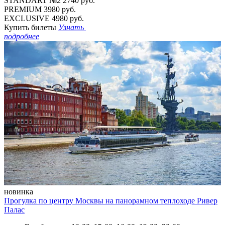
STANDART №2
2740 руб.
PREMIUM
3980 руб.
EXCLUSIVE
4980 руб.
Купить билеты
Узнать
подробнее
новинка
Прогулка по центру Москвы на панорамном теплоходе Ривер
Палас