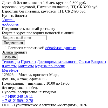
Детский без питания, от 1-6 лет, круговой
300 руб.
взрослый, круговой, Питание включено, ПТ, СБ
3290 руб.
Взрослый без питания, круговой, ПТ, СБ
2490 руб.
Купить билеты
Узнать
подробнее
Подпишитесь на email рассылку
Будьте в курсе последних новостей и акций
Подписаться
Согласен с политикой
обработки данных
Заявка принята
Закрыть
Теплоходы
Причалы
Достопримечательности
Статьи
Вопросы
и ответы
Контакты
Круизы по России
Мегафлот
129626, г. Москва, проспект Мира,
дом 106, 4 этаж, офис 403Б.
Понедельник – пятница: с 10:00 до 19:00,
без перерыва на обед.
Суббота, воскресенье: выходной.
+ 7 (499) 348-16-11
+ 7 (812) 509-12-78
ООО «Туристическое Агентство «Мегафлот», 2026