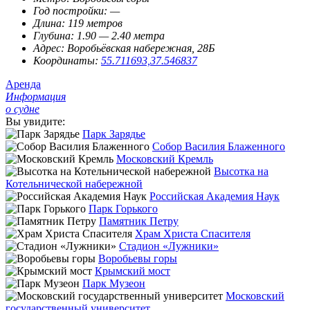
Год постройки:
—
Длина:
119 метров
Глубина:
1.90 — 2.40 метра
Адрес:
Воробьёвская набережная, 28Б
Координаты:
55.711693,37.546837
Аренда
Информация
о судне
Вы увидите:
Парк Зарядье
Собор Василия Блаженного
Московский Кремль
Высотка на
Котельнической набережной
Российская Академия Наук
Парк Горького
Памятник Петру
Храм Христа Спасителя
Стадион «Лужники»
Воробьевы горы
Крымский мост
Парк Музеон
Московский
государственный университет