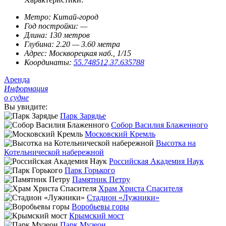
Метро:
Китай-город
Год постройки:
—
Длина:
130 метров
Глубина:
2.20 — 3.60 метра
Адрес:
Москворецкая наб., 1/15
Координаты:
55.748512,37.635788
Аренда
Информация
о судне
Вы увидите:
Парк Зарядье
Собор Василия Блаженного
Московский Кремль
Высотка на
Котельнической набережной
Российская Академия Наук
Парк Горького
Памятник Петру
Храм Христа Спасителя
Стадион «Лужники»
Воробьевы горы
Крымский мост
Парк Музеон