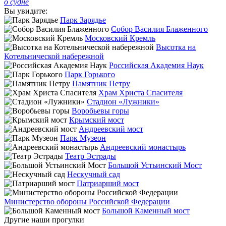
о судне
Вы увидите:
Парк Зарядье
Собор Василия Блаженного
Московский Кремль
Высотка на
Котельнической набережной
Российская Академия Наук
Парк Горького
Памятник Петру
Храм Христа Спасителя
Стадион «Лужники»
Воробьевы горы
Крымский мост
Андреевский мост
Парк Музеон
Андреевский монастырь
Театр Эстрады
Большой Устьинский Мост
Нескучный сад
Патриарший мост
Министерство обороны Российской Федерации
Большой Каменный мост
Другие наши прогулки