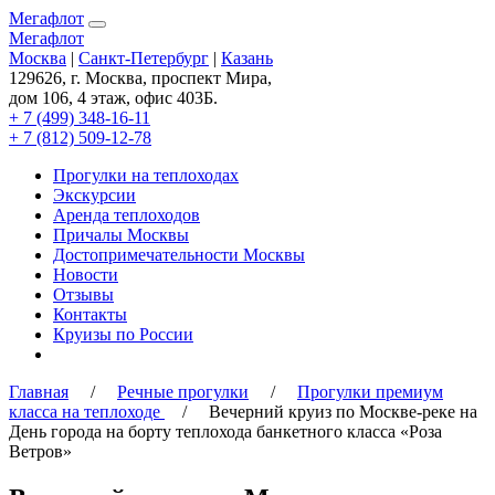
Мегафлот
Мегафлот
Москва
|
Санкт-Петербург
|
Казань
129626, г. Москва, проспект Мира,
дом 106, 4 этаж, офис 403Б.
+ 7 (499) 348-16-11
+ 7 (812) 509-12-78
Прогулки на теплоходах
Экскурсии
Аренда теплоходов
Причалы Москвы
Достопримечательности Москвы
Новости
Отзывы
Контакты
Круизы по России
Главная
/
Речные прогулки
/
Прогулки премиум
класса на теплоходе
/ Вечерний круиз по Москве-реке на
День города на борту теплохода банкетного класса «Роза
Ветров»