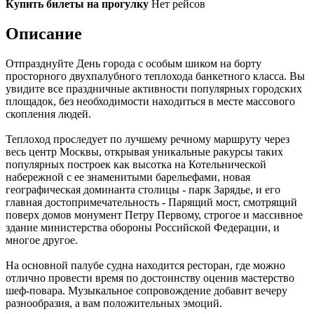
Купить билеты на прогулку
Нет рейсов
Описание
Отпразднуйте День города с особым шиком на борту
просторного двухпалубного теплохода банкетного класса. Вы
увидите все праздничные активности популярных городских
площадок, без необходимости находиться в месте массового
скопления людей.
Теплоход проследует по лучшему речному маршруту через
весь центр Москвы, открывая уникальные ракурсы таких
популярных построек как высотка на Котельнической
набережной с ее знаменитыми барельефами, новая
географическая доминанта столицы - парк Зарядье, и его
главная достопримечательность - Парящий мост, смотрящий
поверх домов монумент Петру Первому, строгое и массивное
здание министерства обороны Российской Федерации, и
многое другое.
На основной палубе судна находится ресторан, где можно
отлично провести время по достоинству оценив мастерство
шеф-повара. Музыкальное сопровождение добавит вечеру
разнообразия, а вам положительных эмоций.