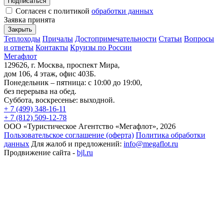
Подписаться
Согласен с политикой
обработки данных
Заявка принята
Закрыть
Теплоходы
Причалы
Достопримечательности
Статьи
Вопросы
и ответы
Контакты
Круизы по России
Мегафлот
129626, г. Москва, проспект Мира,
дом 106, 4 этаж, офис 403Б.
Понедельник – пятница: с 10:00 до 19:00,
без перерыва на обед.
Суббота, воскресенье: выходной.
+ 7 (499) 348-16-11
+ 7 (812) 509-12-78
ООО «Туристическое Агентство «Мегафлот», 2026
Пользовательское соглашение (оферта)
Политика обработки
данных
Для жалоб и предложений:
info@megaflot.ru
Продвижение сайта -
bjl.ru