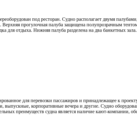
переоборудован под ресторан. Судно располагает двумя палубами
Верхняя прогулочная палуба защищена полупрозрачным тентом о
ка для отдыха. Нижняя палуба разделена на два банкетных зала.
тированное для перевозки пассажиров и принадлежащее к проекту
и, выпускные, корпоративные вечера и другие. Судно оборудов
льных преимуществ судна является наличие кают-компании, обс