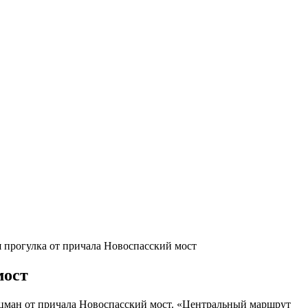
рогулка от причала Новоспасский мост
мост
цман от причала Новоспасский мост. «Центральный маршрут