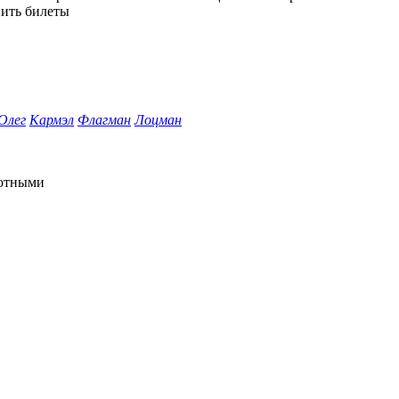
пить билеты
Олег
Кармэл
Флагман
Лоцман
отными