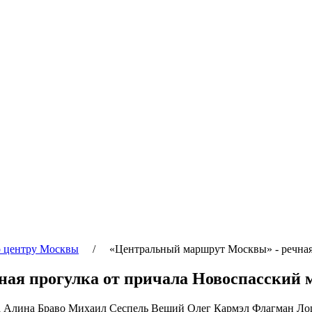
о центру Москвы
/ «Центральный маршрут Москвы» - речная п
ая прогулка от причала Новоспасский 
а Алина Браво Михаил Сеспель Вещий Олег Кармэл Флагман Ло