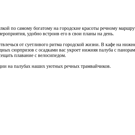
лкой по самому богатому на городские красоты речному маршрут
ероприятия, удобно встроив его в свои планы на день.
отвлечься от суетливого ритма городской жизни. В кафе на ниж
одных сюрпризов с осадками вас укроет нижняя палуба с панора
сещать плавание с велосипедом.
оции на палубах наших уютных речных трамвайчиков.