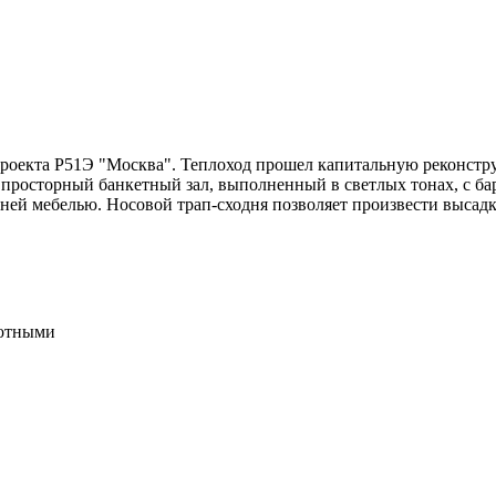
оекта Р51Э "Москва". Теплоход прошел капитальную реконстру
ся просторный банкетный зал, выполненный в светлых тонах, с 
тней мебелью. Носовой трап-сходня позволяет произвести высадку
отными