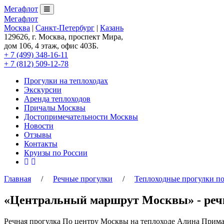
Мегафлот
Мегафлот
Москва
|
Санкт-Петербург
|
Казань
129626, г. Москва, проспект Мира,
дом 106, 4 этаж, офис 403Б.
+ 7 (499) 348-16-11
+ 7 (812) 509-12-78
Прогулки на теплоходах
Экскурсии
Аренда теплоходов
Причалы Москвы
Достопримечательности Москвы
Новости
Отзывы
Контакты
Круизы по России
Главная
/
Речные прогулки
/
Теплоходные прогулки п
«Центральный маршрут Москвы» - речн
Речная прогулка По центру Москвы на теплоходе Алина Прим