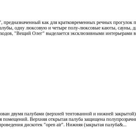
", предназначенный как для кратковременных речных прогулок п
алубы, одну люксовую и четыре полу-люксовые каюты, сауны, д
оходов, "Вещий Олег" выделается эксклюзивными интерьерами вн
удован двумя палубами (верхней тентованной и нижней закрытой
я помещений. Верхняя открытая палуба защищена полупрозрачным
роведения дискотек "open air". Нижняя (закрытая палуба&...