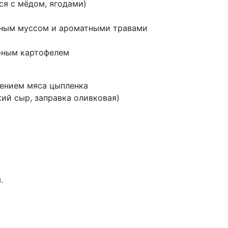
ся с мёдом, ягодами)
чным муссом и ароматными травами
арным картофелем
лением мяса цыпленка
кий сыр, заправка оливковая)
.