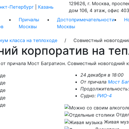
129626, г. Москва, проспе
нкт-Петербург
|
Казань
дом 106, 4 этаж, офис 403
Причалы
Достопримечательности
Н
ов
Москвы
Москвы
иум класса на теплоходе
/ Совместный новогодний 
ний корпоратив на те
 от причала Мост Багратион. Совместный новогодний к
24 декабря в 18:00
От причала
Мост Ба
Продолжительность:
Судно:
РИО-4
Отде
Живая муз