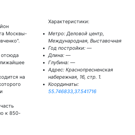
Характеристики:
айон
га Москвы-
Метро:
Деловой центр,
вченко".
Международная, Выставочная
Год постройки:
—
 отсюда
Длина:
—
Ближайшее
Глубина:
—
Адрес:
Краснопресненская
ходится на
набережная, 16, стр. 1.
 которого
Координаты:
 и
55.746833,37.541716
 часть
о к 850-