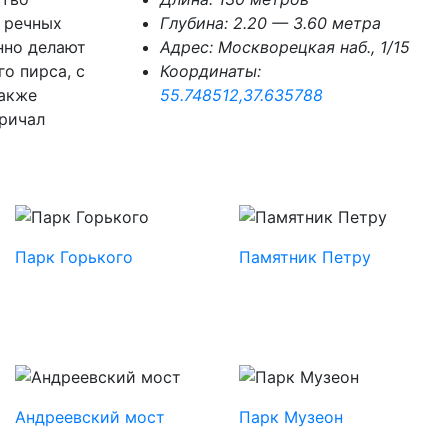
я речных
Глубина:
2.20 — 3.60 метра
нно делают
Адрес:
Москворецкая наб., 1/15
о пирса, с
Координаты:
также
55.748512,37.635788
ричал
Парк Горького
Памятник Петру
Андреевский мост
Парк Музеон