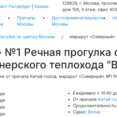
129626, г. Москва, проспе
нкт-Петербург
|
Казань
дом 106, 4 этаж, офис 403
Причалы
Достопримечательности
Н
ов
Москвы
Москвы
рогулки по центру Москвы
/ маршрут «Северный» №1 Р
№1 Речная прогулка о
нерского теплохода "
на от причала Китай-город. маршрут «Северный» №1 Ре
Ежедневно с 10:40 д
От причала
Китай-г
Продолжительность:
Судно:
Волна