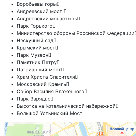
Воробьевы горы
Андреевский мост
Андреевский монастырь
Парк Горького
Министерство обороны Российской Федерации
Нескучный сад
Крымский мост
Парк Музеон
Памятник Петру
Патриарший мост
Храм Христа Спасителя
Московский Кремль
Собор Василия Блаженного
Парк Зарядье
Высотка на Котельнической набережной
Большой Устьинский Мост