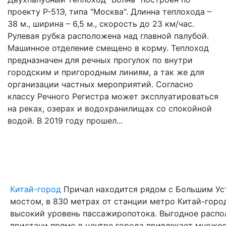
проекту Р-51Э, типа "Москва". Длинна теплохода –
38 м., ширина – 6,5 м., скорость до 23 км/час.
Рулевая рубка расположена над главной палубой.
Машинное отделение смещено в корму. Теплоход
предназначен для речных прогулок по внутри
городским и пригородным линиям, а так же для
организации частных мероприятий. Согласно
классу Речного Регистра может эксплуатироваться
на реках, озерах и водохранилищах со спокойной
водой. В 2019 году прошел...
Китай-город
Причал находится рядом с Большим У
мостом, в 830 метрах от станции метро Китай-город
высокий уровень пассажиропотока. Выгодное расп
пристани прямо в центре города привлекает множе