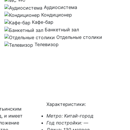
Аудиосистема
Кондиционер
Кафе-бар
Банкетный зал
Отдельные столики
Телевизор
Характеристики:
стьинским
, и имеет
Метро:
Китай-город
оложение
Год постройки:
—
ство
Длина:
130 метров