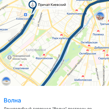
Волна
Двухпалубный теплоход "Волна" построен по