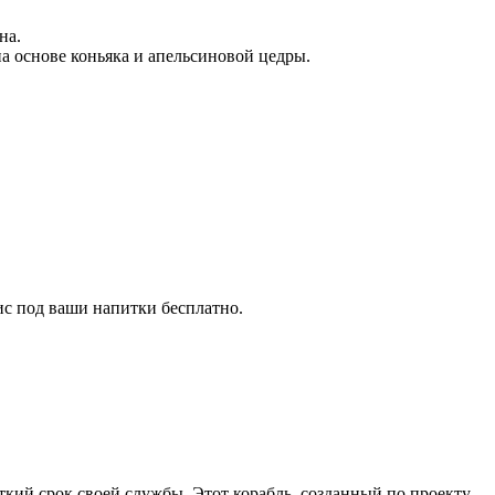
на.
 на основе коньяка и апельсиновой цедры.
ис под ваши напитки бесплатно.
ткий срок своей службы. Этот корабль, созданный по проекту