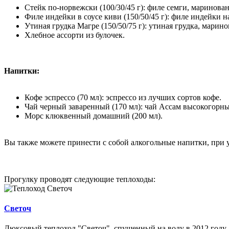
Стейк по-норвежски (100/30/45 г): филе семги, маринов
Филе индейки в соусе киви (150/50/45 г): филе индейки н
Утиная грудка Магре (150/50/75 г): утиная грудка, марин
Хлебное ассорти из булочек.
Напитки:
Кофе эспрессо (70 мл): эспрессо из лучших сортов кофе.
Чай черный заваренный (170 мл): чай Ассам высокогорны
Морс клюквенный домашний (200 мл).
Вы также можете принести с собой алкогольные напитки, при 
Прогулку проводят следующие теплоходы:
Светоч
Люксовый теплоход "Светоч", спущенный на воду в 2012 году, 