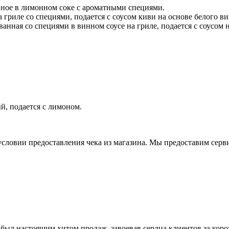
анное в лимонном соке с ароматными специями.
а гриле со специями, подается с соусом киви на основе белого ви
ованная со специями в винном соусе на гриле, подается с соусом
й, подается с лимоном.
условии предоставления чека из магазина. Мы предоставим серв
был настоящим хитом продаж, завоевав сердца клиентов за коро