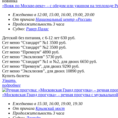
новинка
«Вояж по Москве-реке» – с обедом или ужином на теплоходе Р
Ежедневно в 12:00, 15:00, 16:00, 19:00, 20:00
От причала
Национальный центр «Россия»
Продолжительность 3 часа
Судно:
Ривер Палас
Детский без питания, с 6-12 лет
630 руб.
Сет меню “Стандарт” №1
3500 руб.
Сет меню “Стандарт” №2
3500 руб.
Сет меню “Премиум”
4890 руб.
Сет меню “Эксклюзив”
5730 руб.
Сет меню “Стандарт” №1 и №2, для двоих
6650 руб.
Сет меню “Премиум”, для двоих
9290 руб.
Сет меню “Эксклюзив”, для двоих
10890 руб.
Купить билеты
Узнать
подробнее
«Московская Гранд прогулка» – речная прогулка с музыкально
Ежедневно в 15:30, 16:00, 19:00, 19:30
От причала
Крымский мост
Продолжительность 3 часа
Судно:
Легенда