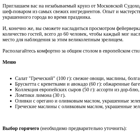
Приглашаем вас на незабываемый круиз от Московской Судох
шеф-поваром из самых свежих ингредиентов. Опыт и мастерств
украшенного города во время праздника.
И, конечно же, вы сможете насладиться просмотром фейерверка
количество гостей, всего до 60 человек, чтобы каждый мог на
место для наблюдения за этим великолепным зрелищем.
Располагайтесь комфортно за общим столом в европейском стил
Меню
Салат "Греческий" (100 г): свежие овощи, маслины, болга
Брускетта с креветками и авокадо (60 г): обжаренные баг
Коллекция европейских сыров (50 г): ассорти из дор-блю
Ломтики лимона (30 г).
Оливки с орегано и оливковым маслом, украшенные зелен
Греческие маслины с оливковым маслом, украшенные зеле
Выбор горячего
(необходимо предварительно уточнить):