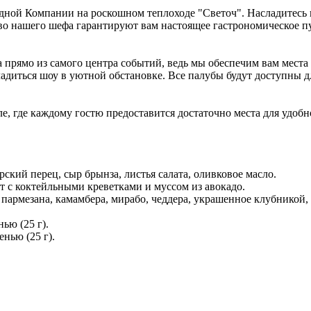
одной Компании на роскошном теплоходе "Светоч". Насладите
о нашего шефа гарантируют вам настоящее гастрономическое пу
 прямо из самого центра событий, ведь мы обеспечим вам места 
сладиться шоу в уютной обстановке. Все палубы будут доступны 
е, где каждому гостю предоставится достаточно места для удоб
рский перец, сыр брынза, листья салата, оливковое масло.
ет с коктейльными креветками и муссом из авокадо.
, пармезана, камамбера, мирабо, чеддера, украшенное клубникой
ью (25 г).
нью (25 г).