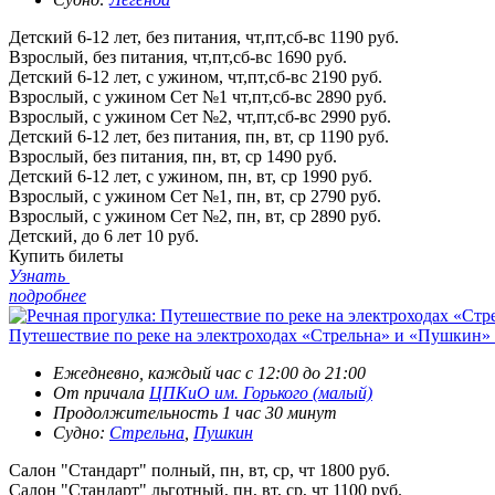
Детский 6-12 лет, без питания, чт,пт,сб-вс
1190 руб.
Взрослый, без питания, чт,пт,сб-вс
1690 руб.
Детский 6-12 лет, с ужином, чт,пт,сб-вс
2190 руб.
Взрослый, с ужином Сет №1 чт,пт,сб-вс
2890 руб.
Взрослый, с ужином Сет №2, чт,пт,сб-вс
2990 руб.
Детский 6-12 лет, без питания, пн, вт, ср
1190 руб.
Взрослый, без питания, пн, вт, ср
1490 руб.
Детский 6-12 лет, с ужином, пн, вт, ср
1990 руб.
Взрослый, с ужином Сет №1, пн, вт, ср
2790 руб.
Взрослый, с ужином Сет №2, пн, вт, ср
2890 руб.
Детский, до 6 лет
10 руб.
Купить билеты
Узнать
подробнее
Путешествие по реке на электроходах «Стрельна» и «Пушкин» 
Ежедневно, каждый час с 12:00 до 21:00
От причала
ЦПКиО им. Горького (малый)
Продолжительность 1 час 30 минут
Судно:
Стрельна
,
Пушкин
Салон "Стандарт" полный, пн, вт, ср, чт
1800 руб.
Салон "Стандарт" льготный, пн, вт, ср, чт
1100 руб.