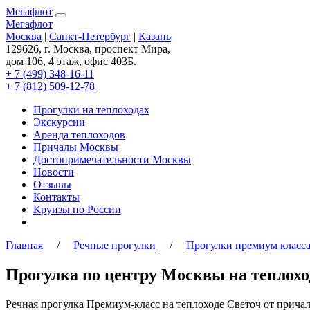
Мегафлот
Мегафлот
Москва
|
Санкт-Петербург
|
Казань
129626, г. Москва, проспект Мира,
дом 106, 4 этаж, офис 403Б.
+ 7 (499) 348-16-11
+ 7 (812) 509-12-78
Прогулки на теплоходах
Экскурсии
Аренда теплоходов
Причалы Москвы
Достопримечательности Москвы
Новости
Отзывы
Контакты
Круизы по России
Главная
/
Речные прогулки
/
Прогулки премиум класса
Прогулка по центру Москвы на теплохо
Речная прогулка Премиум-класс на теплоходе Светоч от прич