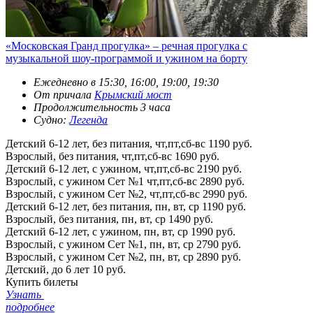
«Московская Гранд прогулка» – речная прогулка с
музыкальной шоу-программой и ужином на борту
Ежедневно в 15:30, 16:00, 19:00, 19:30
От причала
Крымский мост
Продолжительность 3 часа
Судно:
Легенда
Детский 6-12 лет, без питания, чт,пт,сб-вс
1190 руб.
Взрослый, без питания, чт,пт,сб-вс
1690 руб.
Детский 6-12 лет, с ужином, чт,пт,сб-вс
2190 руб.
Взрослый, с ужином Сет №1 чт,пт,сб-вс
2890 руб.
Взрослый, с ужином Сет №2, чт,пт,сб-вс
2990 руб.
Детский 6-12 лет, без питания, пн, вт, ср
1190 руб.
Взрослый, без питания, пн, вт, ср
1490 руб.
Детский 6-12 лет, с ужином, пн, вт, ср
1990 руб.
Взрослый, с ужином Сет №1, пн, вт, ср
2790 руб.
Взрослый, с ужином Сет №2, пн, вт, ср
2890 руб.
Детский, до 6 лет
10 руб.
Купить билеты
Узнать
подробнее