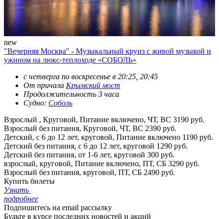
new
"Вечерняя Москва" - Музыкальный круиз с живой музыкой и
ужином на люкс-теплоходе «СОБОЛЬ»
с четверга по воскресенье в 20:25, 20:45
От причала
Крымский мост
Продолжительность 3 часа
Судно:
Соболь
Взрослый , Круговой, Питание включено, ЧТ, ВС
3190 руб.
Взрослый без питания, Круговой, ЧТ, ВС
2390 руб.
Детский, с 6 до 12 лет, круговой, Питание включено
1190 руб.
Детский без питания, с 6 до 12 лет, круговой
1290 руб.
Детский без питания, от 1-6 лет, круговой
300 руб.
взрослый, круговой, Питание включено, ПТ, СБ
3290 руб.
Взрослый без питания, круговой, ПТ, СБ
2490 руб.
Купить билеты
Узнать
подробнее
Подпишитесь на email рассылку
Будьте в курсе последних новостей и акций