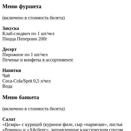
Меню фуршета
(включено в стоимость билета)
Закуска
Клаб-сэндвич по 1 шт/чел
Пицца Пеперони 200г
Десерт
Пирожное по 1 шт/чел
Печенье и конфеты в ассортименте
Напитки
Чай
Coca-Cola/Sprit 0,5 л/чел
Вода
Меню банкета
(включено в стоимость билета)
Салат
«Цезарь» с курицей (куриное филе, сыр «пармезан», листья
«Романо» и «Айсберг», заправленные классическим соусом