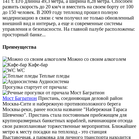
141 т. Его длинна 49,3 метра, а ширина 8,28 метра. Способен
развить скорость до 20 км/ч и вместить на своем борту от 100
до 150 человек. В 2009 году теплоход прошел полную
модернизацию в связи с чем получил не только обновленный
внешний вид и интерьер, а еще и современные системы
управления и безопасности. На главной палубе расположены:
просторный банке...
Преимущества
Можно со своим алкоголем
Кафе-бар
WC
Теплые пледы
Аудиосистема
Прогулка стартует от причала:
Мост Багратион
Пристань, соединяющая деловой район
Москва-Сити и набережную противоположного берега
Москвы-реки, ранее носила название "Набережная Тараса
Шевченко". Пристань стала постоянным прибежищем для
крупноразмерных банкетных кораблей, начинающим отсюда
свои разноплановые торжественные мероприятия. Ближайшее
метро к месту посадки на теплоход - это станция
Выставочная, а парковка для личного транспорта находится