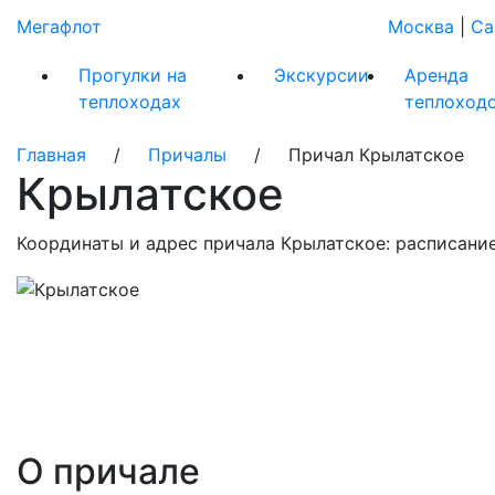
Мегафлот
Москва
|
Са
Прогулки на
Экскурсии
Аренда
теплоходах
теплоход
Главная
/
Причалы
/ Причал Крылатское
Крылатское
Координаты и адрес причала Крылатское: расписание
О причале