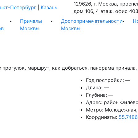
129626, г. Москва, проспе
нкт-Петербург
|
Казань
дом 106, 4 этаж, офис 403
Причалы
Достопримечательности
Н
ов
Москвы
Москвы
 прогулок, маршрут, как добраться, панорама причала,
Год постройки:
—
Длина:
—
Глубина:
—
Адрес:
район Филёв
Метро:
Молодежная, 
Координаты:
55.7486