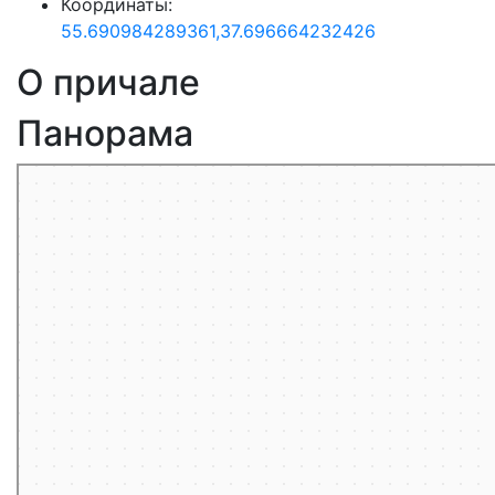
Координаты:
55.690984289361,37.696664232426
О причале
Панорама