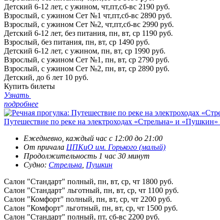
Детский 6-12 лет, с ужином, чт,пт,сб-вс
2190 руб.
Взрослый, с ужином Сет №1 чт,пт,сб-вс
2890 руб.
Взрослый, с ужином Сет №2, чт,пт,сб-вс
2990 руб.
Детский 6-12 лет, без питания, пн, вт, ср
1190 руб.
Взрослый, без питания, пн, вт, ср
1490 руб.
Детский 6-12 лет, с ужином, пн, вт, ср
1990 руб.
Взрослый, с ужином Сет №1, пн, вт, ср
2790 руб.
Взрослый, с ужином Сет №2, пн, вт, ср
2890 руб.
Детский, до 6 лет
10 руб.
Купить билеты
Узнать
подробнее
Путешествие по реке на электроходах «Стрельна» и «Пушкин» 
Ежедневно, каждый час с 12:00 до 21:00
От причала
ЦПКиО им. Горького (малый)
Продолжительность 1 час 30 минут
Судно:
Стрельна
,
Пушкин
Салон "Стандарт" полный, пн, вт, ср, чт
1800 руб.
Салон "Стандарт" льготный, пн, вт, ср, чт
1100 руб.
Салон "Комфорт" полный, пн, вт, ср, чт
2200 руб.
Салон "Комфорт" льготный, пн, вт, ср, чт
1500 руб.
Салон "Стандарт" полный, пт, сб-вс
2200 руб.