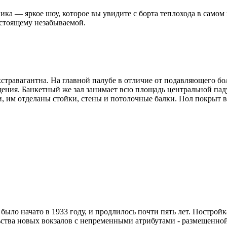
ика — яркое шоу, которое вы увидите с борта теплохода в самом
астоящему незабываемой.
экстравагантна. На главной палубе в отличие от подавляющего 
щения. Банкетный же зал занимает всю площадь центральной пад
ти, им отделаны стойки, стены и потолочные балки. Пол покрыт
 было начато в 1933 году, и продлилось почти пять лет. Постро
льства новых вокзалов с непременными атрибутами - размещенной