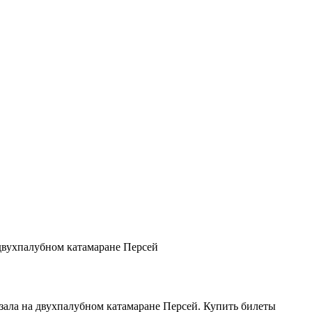
вухпалубном катамаране Персей
кзала на двухпалубном катамаране Персей. Купить билеты