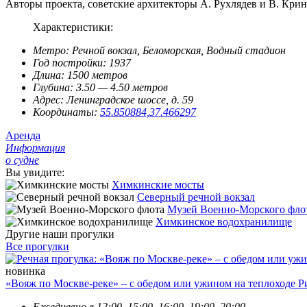
Авторы проекта, советские архитекторы А. Рухлядев и В. Крин
Характеристики:
Метро:
Речной вокзал, Беломорская, Водный стадион
Год постройки:
1937
Длина:
1500 метров
Глубина:
3.50 — 4.50 метров
Адрес:
Ленинградское шоссе, д. 59
Координаты:
55.850884,37.466297
Аренда
Информация
о судне
Вы увидите:
Химкинские мосты
Северный речной вокзал
Музей Военно-Морского фло
Химкинское водохранилище
Другие наши прогулки
Все прогулки
новинка
«Вояж по Москве-реке» – с обедом или ужином на теплоходе Р
Ежедневно в 12:00, 15:00, 16:00, 19:00, 20:00