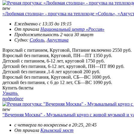
new
«Любимая столица» - прогулка на теплоходе «Соболь», «Авгус
Ежедневно с 13:35 до 19:15
От причала
Национальный центр «Россия»
Продолжительность 2 часа 30 минут
Судно:
Соболь
,
Августина
Взрослый с питанием, Круговой, Питание включено
2550 руб.
Взрослый без питания, Круговой, ПН—ПТ
1350 руб.
Детский с питанием, 6-12 лет, круговой
1750 руб.
Детский без питания, 6-12 лет, круговой, ПН—ПТ
890 руб.
Детский без питания ,1-6 лет круговой
200 руб.
Взрослый без питания, Круговой, СБ—ВС
1690 руб.
детский без питания, с 6 до 12 лет, СБ—ВС
1090 руб.
Купить билеты
Узнать
подробнее
new
"Вечерняя Москва" - Музыкальный круиз с живой музыкой и 
с четверга по воскресенье в 20:25, 20:45
От причала
Крымский мост