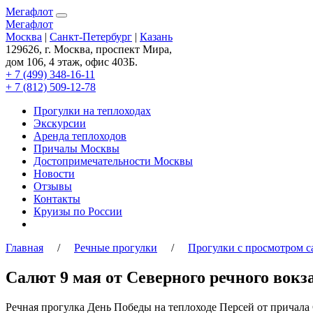
Мегафлот
Мегафлот
Москва
|
Санкт-Петербург
|
Казань
129626, г. Москва, проспект Мира,
дом 106, 4 этаж, офис 403Б.
+ 7 (499) 348-16-11
+ 7 (812) 509-12-78
Прогулки на теплоходах
Экскурсии
Аренда теплоходов
Причалы Москвы
Достопримечательности Москвы
Новости
Отзывы
Контакты
Круизы по России
Главная
/
Речные прогулки
/
Прогулки с просмотром с
Салют 9 мая от Северного речного вокз
Речная прогулка День Победы на теплоходе Персей от причала