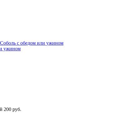
и ужином
ой
200 руб.